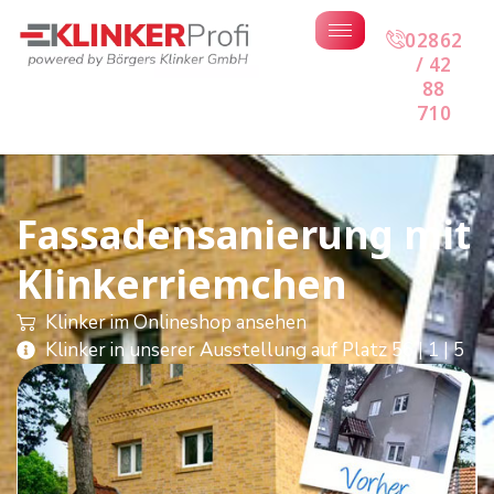
02862
/ 42
88
710
Fassadensanierung mit
Klinkerriemchen
Klinker im Onlineshop ansehen
Klinker in unserer Ausstellung auf Platz 56 | 1 | 5