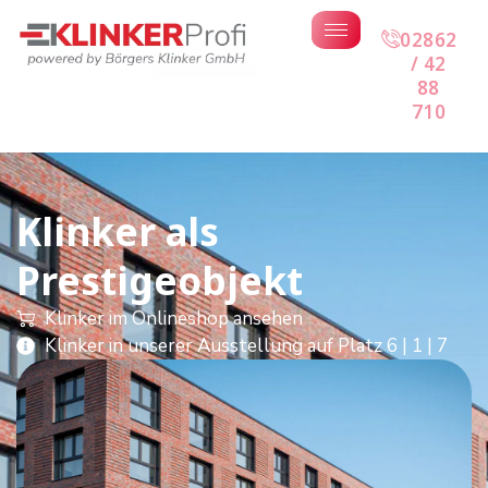
02862
/ 42
88
710
Klinker als
Prestigeobjekt
Klinker im Onlineshop ansehen
Klinker in unserer Ausstellung auf Platz 6 | 1 | 7