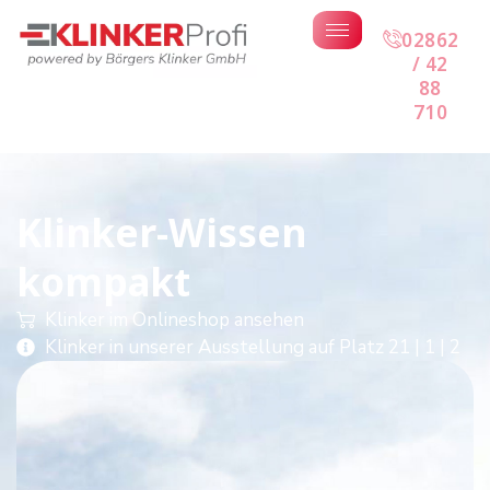
02862
/ 42
88
710
Klinker-Wissen
kompakt
Klinker im Onlineshop ansehen
Klinker in unserer Ausstellung auf Platz 21 | 1 | 2