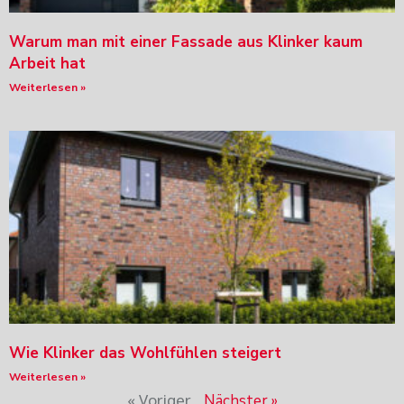
Warum man mit einer Fassade aus Klinker kaum
Arbeit hat
Weiterlesen »
Wie Klinker das Wohlfühlen steigert
Weiterlesen »
« Voriger
Nächster »