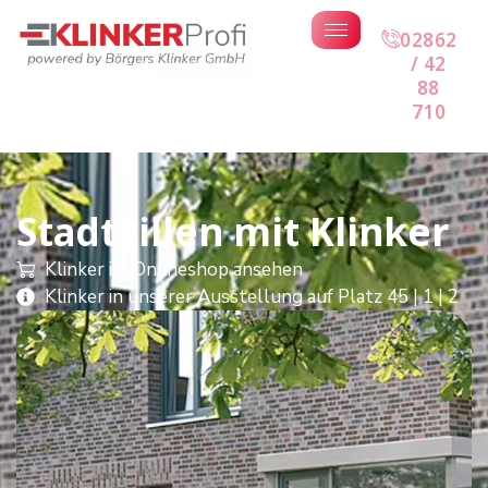
02862
/ 42
88
710
Stadtvillen mit Klinker
Klinker im Onlineshop ansehen
Klinker in unserer Ausstellung auf Platz 45 | 1 | 2